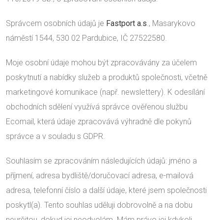
Správcem osobních údajů je
Fastport a.s
., Masarykovo
náměstí 1544, 530 02 Pardubice, IČ 27522580.
Moje osobní údaje mohou být zpracovávány za účelem
poskytnutí a nabídky služeb a produktů společnosti, včetně
marketingové komunikace (např. newslettery). K odesílání
obchodních sdělení využívá správce ověřenou službu
Ecomail, která údaje zpracovává výhradně dle pokynů
správce a v souladu s GDPR.
Souhlasím se zpracováním následujících údajů: jméno a
příjmení, adresa bydliště/doručovací adresa, e-mailová
adresa, telefonní číslo a další údaje, které jsem společnosti
poskytl(a). Tento souhlas uděluji dobrovolně a na dobu
neurčitou, dokud jej neodvolám. Mám právo jej kdykoli