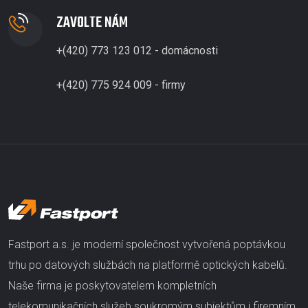
ZAVOLTE NÁM
+(420) 773 123 012 - domácnosti
+(420) 775 924 009 - firmy
Fastport a.s. je moderní společnost vytvořená poptávkou
trhu po datových službách na platformě optických kabelů.
Naše firma je poskytovatelem kompletních
telekomunikačních služeb soukromým subjektům i firemním