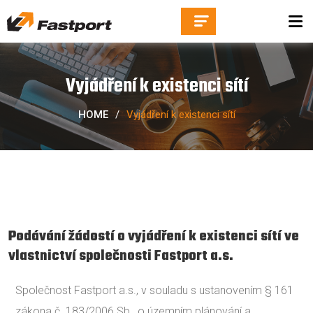
Vyjádření k existenci sítí
HOME
/
Vyjádření k existenci sítí
Podávání žádostí o vyjádření k existenci sítí ve
vlastnictví společnosti Fastport a.s.
Společnost Fastport a.s., v souladu s ustanovením § 161
zákona č. 183/2006 Sb., o územním plánování a