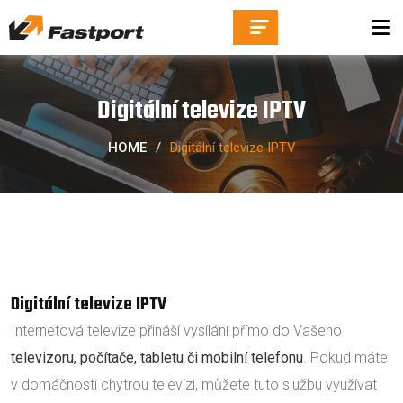
Digitální televize IPTV
HOME
/
Digitální televize IPTV
Digitální televize IPTV
Internetová televize přináší vysílání přímo do Vašeho
televizoru, počítače, tabletu či mobilní telefonu
. Pokud máte
v domáčnosti chytrou televizi, můžete tuto službu využívat