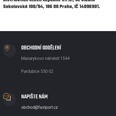
Distribution Czech Republic s.r.o., se sídlem
Sokolovská 100/94, 186 00 Praha, IČ 14096901.
OBCHODNÍ ODDĚLENÍ
Masarykovo náměstí 1544
Pardubice 530 02
NAPIŠTE NÁM
obchod@fastport.cz