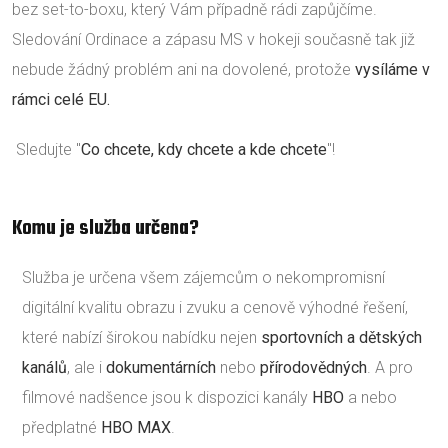
bez set-to-boxu, který Vám případně rádi zapůjčíme.
Sledování Ordinace a zápasu MS v hokeji současně tak již
nebude žádný problém ani na dovolené, protože
vysíláme v
rámci celé EU.
Sledujte "
Co chcete, kdy chcete a kde chcete
"!
Komu je služba určena?
Služba je určena všem zájemcům o nekompromisní
digitální kvalitu obrazu i zvuku a cenově výhodné řešení,
které nabízí širokou nabídku nejen
sportovních a dětských
kanálů
, ale i
dokumentárních
nebo
přírodovědných
. A pro
filmové nadšence jsou k dispozici kanály
HBO
a nebo
předplatné
HBO MAX
.